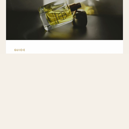
GUIDE
Choisissez le parfum idéal selon votre
personnalité
Découvrez comment choisir un parfum en fonction
de votre personnalité grâce à notre guide des
familles olfactives. Trouvez le parfum qui vous
ressemble.
MIS À JOUR LE 3 MARS 2026