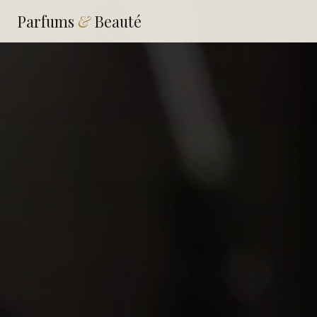
Parfums
&
Beauté