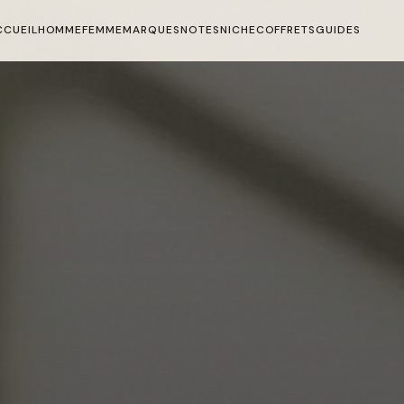
CCUEIL
HOMME
FEMME
MARQUES
NOTES
NICHE
COFFRETS
GUIDES