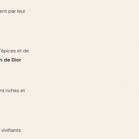
ent par leur
'épices et de
n de Dior
.
t riches et
ivifiants.