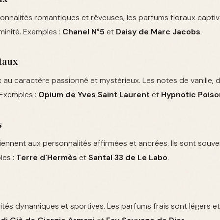
sonnalités romantiques et rêveuses, les parfums floraux captiv
minité. Exemples :
Chanel N°5
et
Daisy de Marc Jacobs
.
taux
x au caractère passionné et mystérieux. Les notes de vanille, d
 Exemples :
Opium de Yves Saint Laurent
et
Hypnotic Poiso
s
nnent aux personnalités affirmées et ancrées. Ils sont souven
les :
Terre d'Hermès
et
Santal 33 de Le Labo
.
ités dynamiques et sportives. Les parfums frais sont légers et v