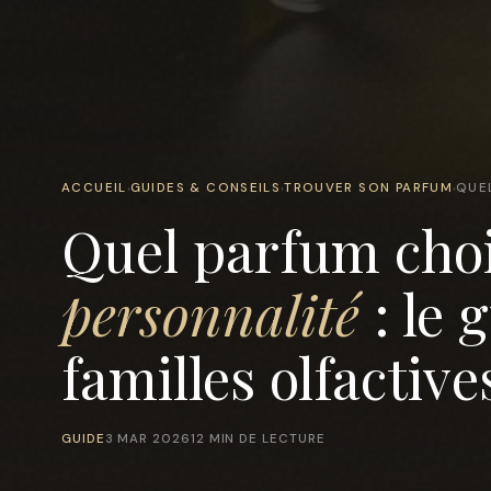
ACCUEIL
GUIDES & CONSEILS
TROUVER SON PARFUM
QUE
›
›
›
Quel parfum choi
personnalité
: le 
familles olfactive
GUIDE
3 MAR 2026
12 MIN DE LECTURE