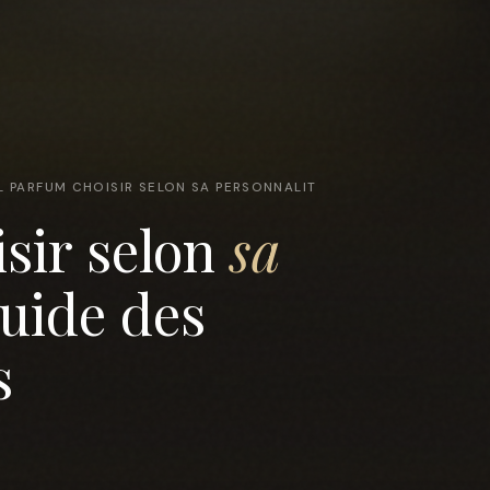
L PARFUM CHOISIR SELON SA PERSONNALIT
sir selon
sa
guide des
s