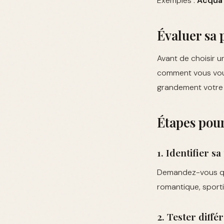
Exemples :
Acqua 
Évaluer sa 
Avant de choisir un
comment vous vous
grandement votre c
Étapes pour
1. Identifier s
Demandez-vous quel
romantique, sporti
2. Tester diff