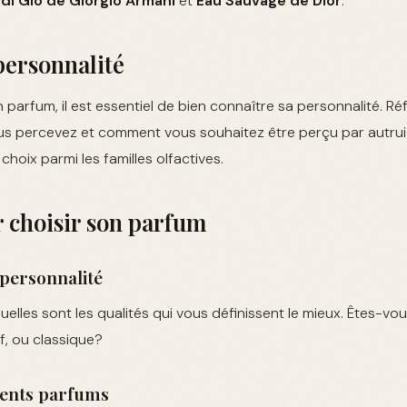
di Giò de Giorgio Armani
et
Eau Sauvage de Dior
.
personnalité
 parfum, il est essentiel de bien connaître sa personnalité. Ré
 percevez et comment vous souhaitez être perçu par autrui.
hoix parmi les familles olfactives.
 choisir son parfum
a personnalité
les sont les qualités qui vous définissent le mieux. Êtes-vous
f, ou classique?
érents parfums