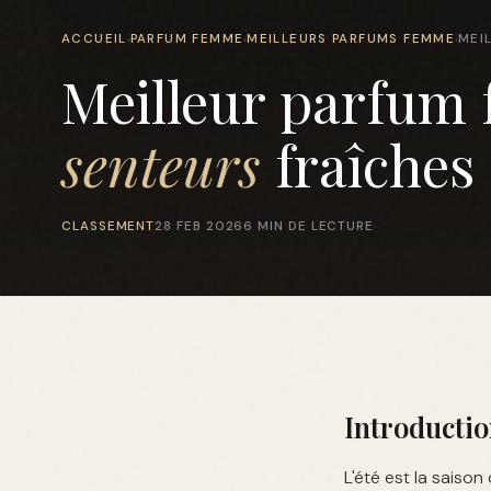
ACCUEIL
PARFUM FEMME
MEILLEURS PARFUMS FEMME
MEI
›
›
›
Meilleur parfum 
senteurs
fraîches
CLASSEMENT
28 FEB 2026
6 MIN DE LECTURE
Introducti
L'été est la saiso