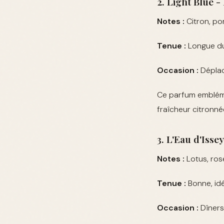
2. Light Blue 
Notes :
Citron, po
Tenue :
Longue dur
Occasion :
Déplace
Ce parfum emblém
fraîcheur citronnée
3. L'Eau d'Isse
Notes :
Lotus, rose
Tenue :
Bonne, idé
Occasion :
Dîners 