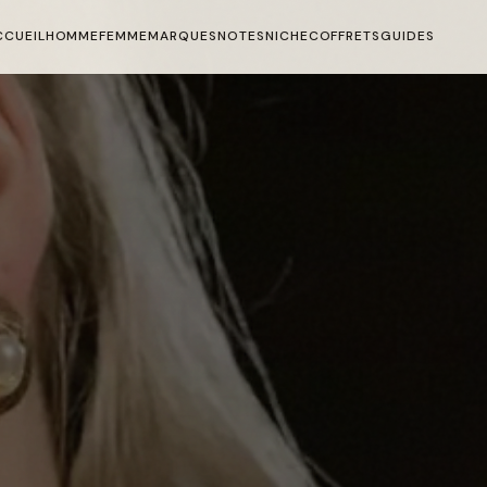
CCUEIL
HOMME
FEMME
MARQUES
NOTES
NICHE
COFFRETS
GUIDES