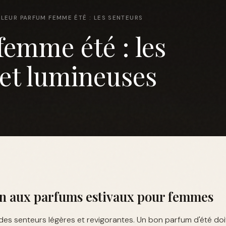
LLEUR PARFUM FEMME ÉTÉ : LES SENTEURS
femme été : les
 et lumineuses
on aux parfums estivaux pour femmes
n des senteurs légères et revigorantes. Un bon parfum d'été do