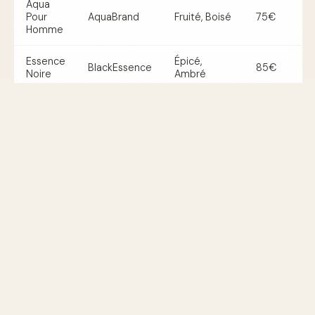
Aqua
Pour
AquaBrand
Fruité, Boisé
75€
Homme
Essence
Épicé,
BlackEssence
85€
Noire
Ambré
Citrus
FreshScents
Citrus, Floral
65€
Zest
Conseils pour Trouver Votre
Parfum Idéal
Il est important de bien choisir son parfum. Consultez
notre
guide pour trouver votre parfum
afin de
découvrir les astuces pour sélectionner la fragrance qui
complémente votre personnalité.