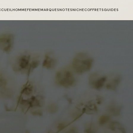
CCUEIL
HOMME
FEMME
MARQUES
NOTES
NICHE
COFFRETS
GUIDES