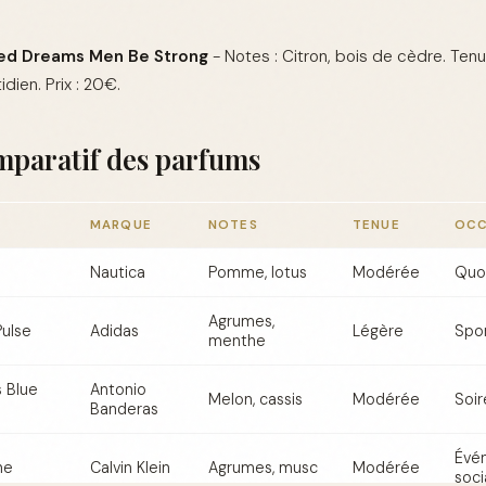
ed Dreams Men Be Strong
- Notes : Citron, bois de cèdre. Ten
dien. Prix : 20€.
mparatif des parfums
MARQUE
NOTES
TENUE
OCC
Nautica
Pomme, lotus
Modérée
Quo
Agrumes,
ulse
Adidas
Légère
Spo
menthe
 Blue
Antonio
Melon, cassis
Modérée
Soi
Banderas
Évé
ne
Calvin Klein
Agrumes, musc
Modérée
soci