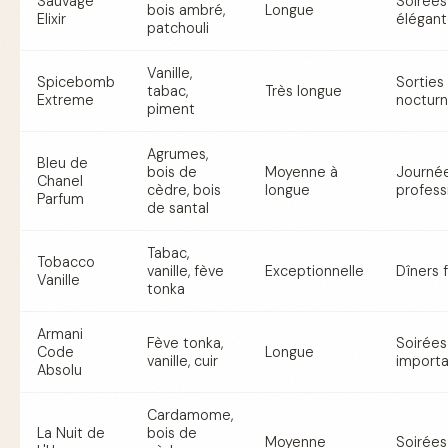
Sauvage
Soirées
bois ambré,
Longue
Elixir
élégan
patchouli
Vanille,
Spicebomb
Sorties
tabac,
Très longue
Extreme
noctur
piment
Agrumes,
Bleu de
bois de
Moyenne à
Journé
Chanel
cèdre, bois
longue
profess
Parfum
de santal
Tabac,
Tobacco
vanille, fève
Exceptionnelle
Dîners 
Vanille
tonka
Armani
Fève tonka,
Soirées
Code
Longue
vanille, cuir
import
Absolu
Cardamome,
La Nuit de
bois de
Moyenne
Soirées