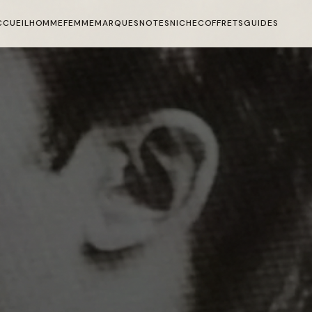
CCUEIL
HOMME
FEMME
MARQUES
NOTES
NICHE
COFFRETS
GUIDES