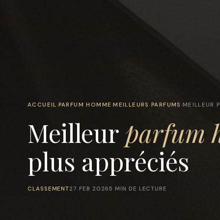
ACCUEIL
PARFUM HOMME
MEILLEURS PARFUMS
MEILLEUR 
›
›
›
Meilleur
parfum 
plus appréciés
CLASSEMENT
27 FEB 2026
5 MIN DE LECTURE