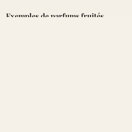
Exemples de parfums fruités
incontournables
NOTES DE
NOTES DE
NOTES DE
NOM
TÊTE
CŒUR
FOND
Parfum
Pêche,
Rose,
Muscs
A
abricot
jasmin
blancs
Parfum
Pomme
Pivoine,
Cèdre,
B
verte, cassis
freesia
ambre
Conclusion
Les parfums fruités pour femmes sont une invitation à
la légèreté et à la bonne humeur. Leur retour dans le