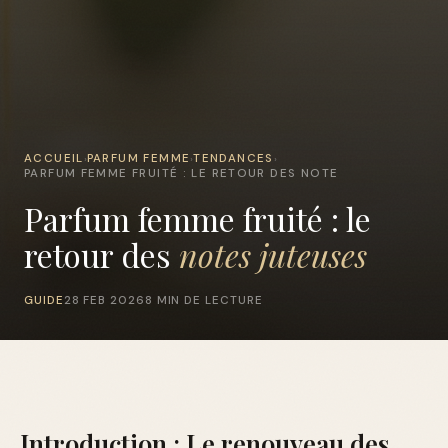
ACCUEIL
PARFUM FEMME
TENDANCES
›
›
›
PARFUM FEMME FRUITÉ : LE RETOUR DES NOTE
Parfum femme fruité : le
retour des
notes juteuses
GUIDE
28 FEB 2026
8 MIN DE LECTURE
Introduction : Le renouveau des