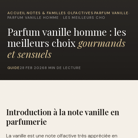
ACCUEIL
NOTES & FAMILLES OLFACTIVES
PARFUM VANILLE
›
›
›
PARFUM VANILLE HOMME : LES MEILLEURS CHO
Parfum vanille homme : les
meilleurs choix
gourmands
et sensuels
GUIDE
28 FEB 2026
8 MIN DE LECTURE
Introduction à la note vanille en
parfumerie
La vanille est une note olfactive très appréciée en