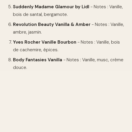
Suddenly Madame Glamour by Lidl
- Notes : Vanille,
bois de santal, bergamote.
Revolution Beauty Vanilla & Amber
- Notes : Vanille,
ambre, jasmin.
Yves Rocher Vanille Bourbon
- Notes : Vanille, bois
de cachemire, épices.
Body Fantasies Vanilla
- Notes : Vanille, musc, crème
douce.
Comparaison des dupes de parfum
vanille
NOTES
NOTES
NOTES DE
DUPE
DE
DE
TÊTE
CŒUR
FOND