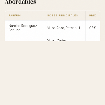
Abordables
PARFUM
NOTES PRINCIPALES
PRIX
Narciso Rodriguez
Musc, Rose, Patchouli
95€
For Her
Musc, Cèdre,
Zara Nuit
19€
Bergamote
Jovan Musk
Musc, Jasmin, Néroli
15€
Body Shop White
Musc, Fleurs Blanches,
22€
Musk
Vanille
Saisons Recommandées pour
Porter le Musc