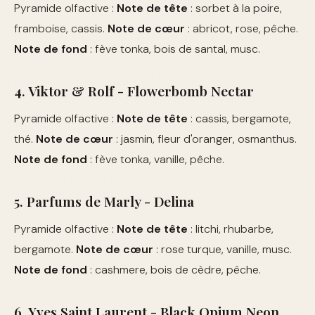
Pyramide olfactive :
Note de tête
: sorbet à la poire,
framboise, cassis.
Note de cœur
: abricot, rose, pêche.
Note de fond
: fève tonka, bois de santal, musc.
4. Viktor & Rolf - Flowerbomb Nectar
Pyramide olfactive :
Note de tête
: cassis, bergamote,
thé.
Note de cœur
: jasmin, fleur d'oranger, osmanthus.
Note de fond
: fève tonka, vanille, pêche.
5. Parfums de Marly - Delina
Pyramide olfactive :
Note de tête
: litchi, rhubarbe,
bergamote.
Note de cœur
: rose turque, vanille, musc.
Note de fond
: cashmere, bois de cèdre, pêche.
6. Yves Saint Laurent - Black Opium Neon