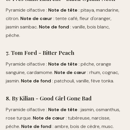
Pyramide olfactive :
Note de tête
: pitaya, mandarine,
citron.
Note de cœur
: tente café, fleur d'oranger,
jasmin sambac.
Note de fond
: vanille, bois blanc,
pêche.
7. Tom Ford - Bitter Peach
Pyramide olfactive :
Note de tête
: pêche, orange
sanguine, cardamome.
Note de cœur
: rhum, cognac,
jasmin.
Note de fond
: patchouli, vanille, fève tonka.
8. By Kilian - Good Girl Gone Bad
Pyramide olfactive :
Note de tête
: jasmin, osmanthus,
rose turque.
Note de cœur
: tubéreuse, narcisse,
pêche.
Note de fond
: ambre, bois de cèdre, musc.