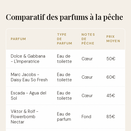
Comparatif des parfums à la pêche
TYPE
NOTES
PRIX
PARFUM
DE
DE
MOYEN
PARFUM
PÊCHE
Dolce & Gabbana
Eau de
Cœur
50€
- L'Imperatrice
toilette
Marc Jacobs -
Eau de
Cœur
60€
Daisy Eau So Fresh
toilette
Escada - Agua del
Eau de
Cœur
45€
Sol
toilette
Viktor & Rolf -
Eau de
Flowerbomb
Fond
85€
parfum
Nectar