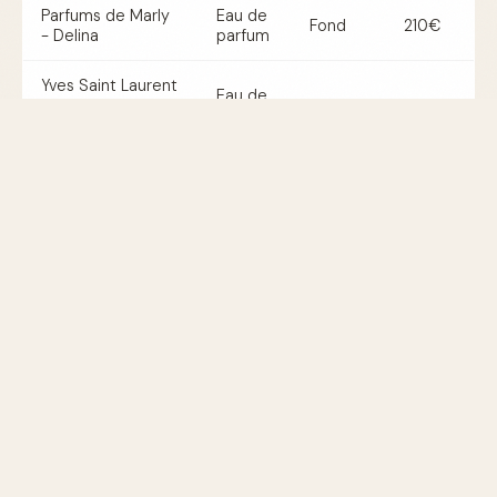
Parfums de Marly
Eau de
Fond
210€
- Delina
parfum
Yves Saint Laurent
Eau de
- Black Opium
Fond
90€
parfum
Neon
Tom Ford - Bitter
Eau de
Fond
250€
Peach
parfum
By Kilian - Good
Eau de
Cœur
205€
Girl Gone Bad
parfum
Parfum pêche pour homme et
femme
Bien que beaucoup de fragrances à la pêche soient
unisexes, certaines sont spécifiquement formulées pour