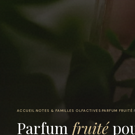
ACCUEIL
NOTES & FAMILLES OLFACTIVES
PARFUM FRUITÉ
›
›
›
Parfum
fruité
pour