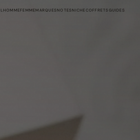
IL
HOMME
FEMME
MARQUES
NOTES
NICHE
COFFRETS
GUIDES