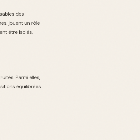
nsables des
es, jouent un rôle
nt être isolés,
uités. Parmi elles,
tions équilibrées