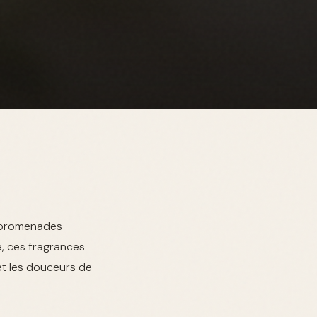
e promenades
é, ces fragrances
et les douceurs de