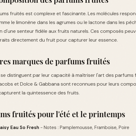
fums fruités est complexe et fascinante. Les molécules respo
mme le limonène dans les agrumes ou le lactone dans les pêch
on d'une senteur fidèle aux fruits naturels. Ces composés peuve
raits directement du fruit pour capturer leur essence.
res marques de parfums fruités
e distinguent par leur capacité à maîtriser l'art des parfums fr
acobs et Dolce & Gabbana sont reconnues pour leurs composi
capturent la quintessence des fruits.
ms fruités pour l'été et le printemps
aisy Eau So Fresh
- Notes : Pamplemousse, Framboise, Poire