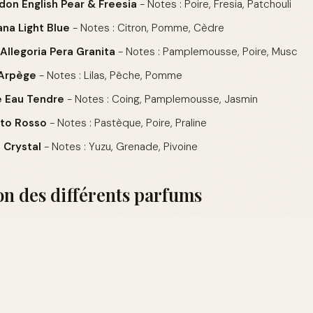
on English Pear & Freesia
- Notes : Poire, Fresia, Patchouli
na Light Blue
- Notes : Citron, Pomme, Cèdre
Allegoria Pera Granita
- Notes : Pamplemousse, Poire, Musc
'Arpège
- Notes : Lilas, Pêche, Pomme
 Eau Tendre
- Notes : Coing, Pamplemousse, Jasmin
to Rosso
- Notes : Pastèque, Poire, Praline
 Crystal
- Notes : Yuzu, Grenade, Pivoine
n des différents parfums
NOTES DE
NOTES DE
TÊTE
COEUR
y Eau So Fresh
Pamplemousse
Framboise
 English Pear &