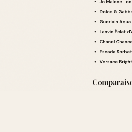
Jo Malone Lond
Dolce & Gabba
Guerlain Aqua 
Lanvin Éclat d
Chanel Chance
Escada Sorbet
Versace Bright
Comparaiso
PARFUM
Marc Jacobs Dais
Jo Malone London