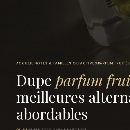
ACCUEIL
NOTES & FAMILLES OLFACTIVES
PARFUM FRUITÉ
›
›
›
Dupe
parfum frui
meilleures altern
abordables
GUIDE
28 FEB 2026
12 MIN DE LECTURE