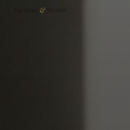
Parfums
&
Beauté