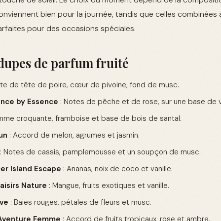
nviennent bien pour la journée, tandis que celles combinées 
rfaites pour des occasions spéciales.
dupes de parfum fruité
te de tête de poire, cœur de pivoine, fond de musc.
nce by Essence
: Notes de pêche et de rose, sur une base de va
mme croquante, framboise et base de bois de santal.
un
: Accord de melon, agrumes et jasmin.
: Notes de cassis, pamplemousse et un soupçon de musc.
er Island Escape
: Ananas, noix de coco et vanille.
aisirs Nature
: Mangue, fruits exotiques et vanille.
ove
: Baies rouges, pétales de fleurs et musc.
'Aventure Femme
: Accord de fruits tropicaux, rose et ambre.