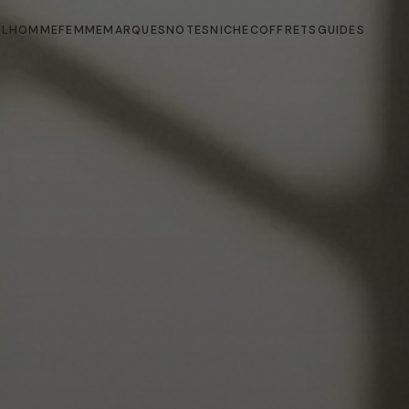
IL
HOMME
FEMME
MARQUES
NOTES
NICHE
COFFRETS
GUIDES