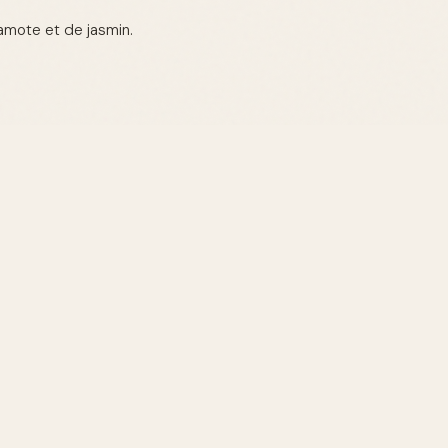
gamote et de jasmin.
NOTES DE FOND
Musc
Vanille
Bois de Santal
tés parmi les
notes
nce purement