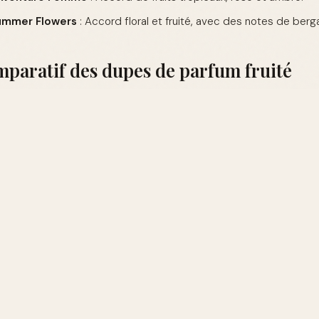
Summer Flowers
: Accord floral et fruité, avec des notes de ber
paratif des dupes de parfum fruité
NOTES DE TÊTE
NOTES DE CŒUR
Poire
Pivoine
e by Essence
Pêche
Rose
Pomme
Framboise
s aux dupes de parfum fruité
explorer davantage, il existe des alternatives aux parfums frui
andes qui ajoutent une dimension plus complexe à une fragra