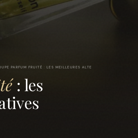
DUPE PARFUM FRUITÉ : LES MEILLEURES ALTE
té
: les
atives