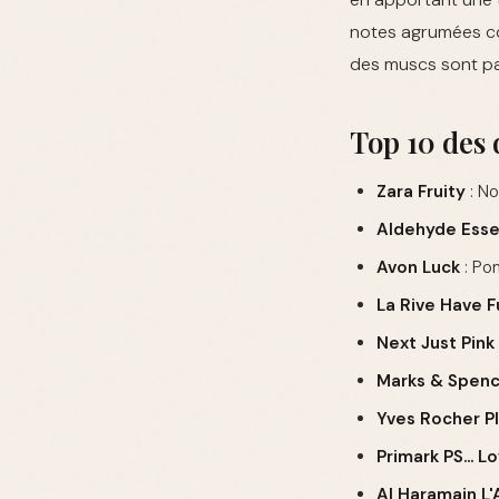
notes agrumées co
des muscs sont pa
Top 10 des 
Zara Fruity
: No
Aldehyde Esse
Avon Luck
: Po
La Rive Have F
Next Just Pink
Marks & Spenc
Yves Rocher Pl
Primark PS... L
Al Haramain L