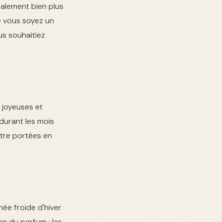
ralement bien plus
ue vous soyez un
us souhaitiez
 joyeuses et
 durant les mois
être portées en
née froide d'hiver
n du parfum : les