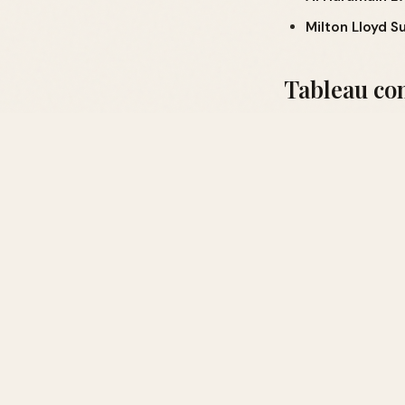
Milton Lloyd 
Tableau com
DUPE
Zara Fruity
Aldehyde Essenc
Avon Luck
Alternative
Si vous souhaitez 
florales et gourm