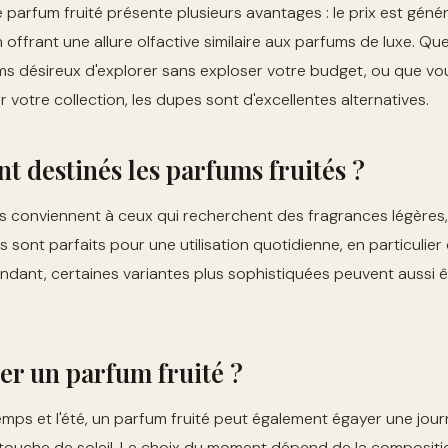
 parfum fruité présente plusieurs avantages : le prix est géné
n offrant une allure olfactive similaire aux parfums de luxe. Q
s désireux d'explorer sans exploser votre budget, ou que vo
 votre collection, les dupes sont d'excellentes alternatives.
nt destinés les parfums fruités ?
s conviennent à ceux qui recherchent des fragrances légères,
s sont parfaits pour une utilisation quotidienne, en particulier
ndant, certaines variantes plus sophistiquées peuvent aussi 
r un parfum fruité ?
temps et l'été, un parfum fruité peut également égayer une jour
touche de soleil. Le choix du moment dépend de la compositio