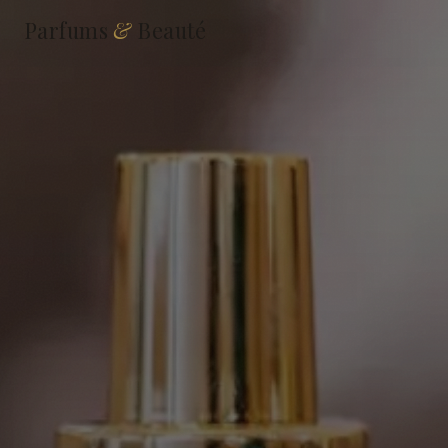
Parfums
&
Beauté