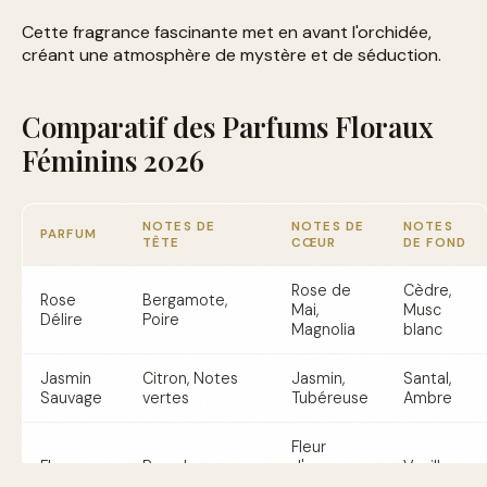
Cette fragrance fascinante met en avant l'orchidée,
créant une atmosphère de mystère et de séduction.
Comparatif des Parfums Floraux
Féminins 2026
NOTES DE
NOTES DE
NOTES
PARFUM
TÊTE
CŒUR
DE FOND
Rose de
Cèdre,
Rose
Bergamote,
Mai,
Musc
Délire
Poire
Magnolia
blanc
Jasmin
Citron, Notes
Jasmin,
Santal,
Sauvage
vertes
Tubéreuse
Ambre
Fleur
Fleur
Pamplemousse,
d'oranger,
Vanille,
d'Évasion
Neroli
Ylang-
Patchouli