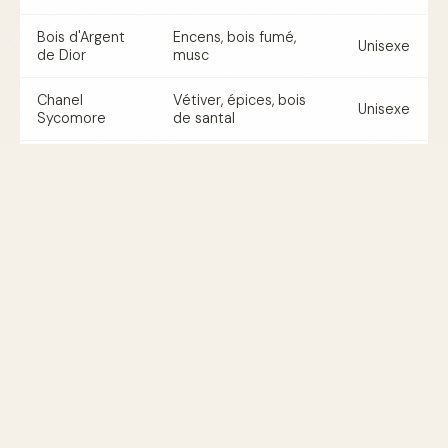
Bois d'Argent
Encens, bois fumé,
Unisexe
de Dior
musc
Chanel
Vétiver, épices, bois
Unisexe
Sycomore
de santal
Gucci Guilty
Bois de cèdre,
Homme
Absolute
patchouli
Tom Ford Oud
Oud, bois de rose,
Unisexe
Wood
épices
Diptyque Tam
Bois de santal, cèdre
Unisexe
Dao
YSL M7 Oud
Myrrhe, bois de Oud,
Homme
Absolu
labdanum
Byredo Super
Bois de cèdre, musc,
Unisexe
Cedar
vetiver