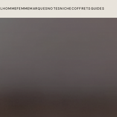
IL
HOMME
FEMME
MARQUES
NOTES
NICHE
COFFRETS
GUIDES