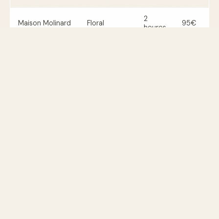
2
Maison Molinard
Floral
95€
heures
Le Studio des
Fruité
1h30
85€
Parfums
L'Atelier des
3
Boisé
120€
Sens
heures
2
Ex Nihilo
Oriental
200€
heures
Conseils pour choisir son atelier de
parfum
Le choix d'un atelier dépend de vos goûts personnels,
de votre budget, et de l'expérience que vous souhaitez