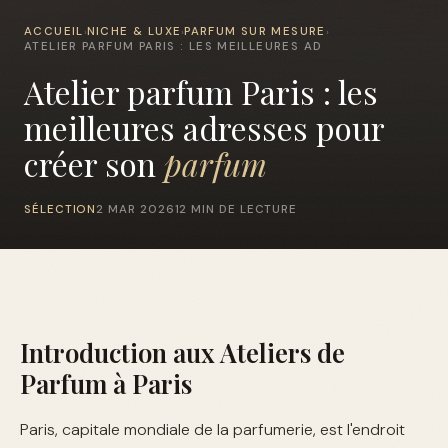
ACCUEIL
NICHE & LUXE
PARFUM SUR MESURE
›
›
›
ATELIER PARFUM PARIS : LES MEILLEURES AD
Atelier parfum Paris : les
meilleures adresses pour
créer son
parfum
SÉLECTION
2 MAR 2026
12 MIN DE LECTURE
Introduction aux Ateliers de
Parfum à Paris
Paris, capitale mondiale de la parfumerie, est l'endroit