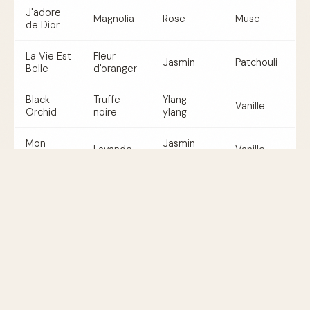
J'adore
Magnolia
Rose
Musc
de Dior
La Vie Est
Fleur
Jasmin
Patchouli
Belle
d'oranger
Black
Truffe
Ylang-
Vanille
Orchid
noire
ylang
Mon
Jasmin
Lavande
Vanille
Guerlain
d'Inde
Pour Qui sont les Parfums de Luxe
?
Les parfums de luxe sont destinés à celles qui
recherchent une expérience sensorielle unique et qui
apprécient les détails raffinés. Que ce soit pour une