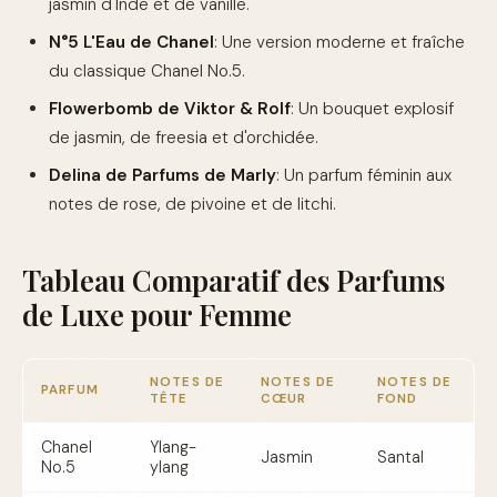
jasmin d'Inde et de vanille.
N°5 L'Eau de Chanel
: Une version moderne et fraîche
du classique Chanel No.5.
Flowerbomb de Viktor & Rolf
: Un bouquet explosif
de jasmin, de freesia et d'orchidée.
Delina de Parfums de Marly
: Un parfum féminin aux
notes de rose, de pivoine et de litchi.
Tableau Comparatif des Parfums
de Luxe pour Femme
NOTES DE
NOTES DE
NOTES DE
PARFUM
TÊTE
CŒUR
FOND
Chanel
Ylang-
Jasmin
Santal
No.5
ylang