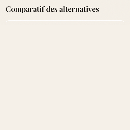
Comparatif des alternatives
NOTES
PARFUM
QUAND LE PORTER
PRINCIPALES
YSL
Patchouli, vanille,
Soirées, saisons
Tuxedo
cuir
froides
Tom
Poivre noir,
Soirées, occasions
Ford
ambre, patchouli
spéciales
Noir
Toute l'année,
Creed
Ananas, mousse
événements
Aventus
de chêne, musc
importants
Recommandations directes