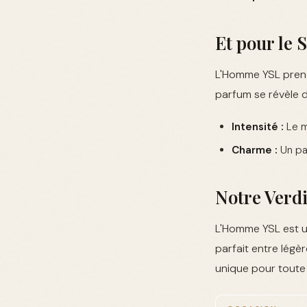
Et pour le 
L'Homme YSL prend
parfum se révèle d
Intensité :
Le m
Charme :
Un par
Notre Verdi
L'Homme YSL est un
parfait entre légè
unique pour toute 