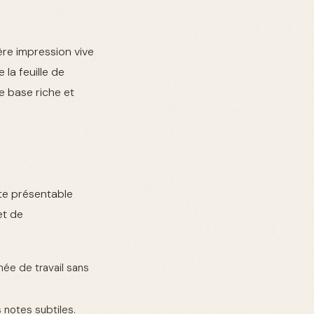
ère impression vive
la feuille de
e base riche et
ste présentable
et de
ée de travail sans
notes subtiles.