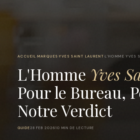
ACCUEIL
MARQUES
YVES SAINT LAURENT
L'HOMME YVES S
›
›
›
L'Homme
Yves S
Pour le Bureau, P
Notre Verdict
GUIDE
28 FEB 2026
10 MIN DE LECTURE