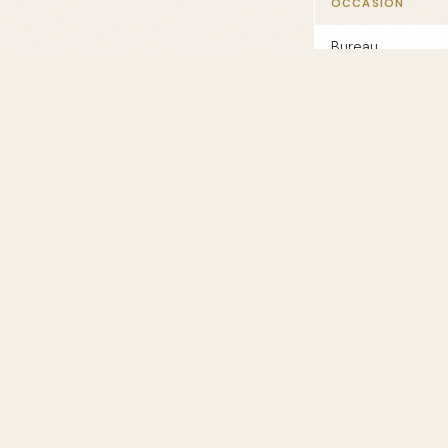
OCCASION
Bureau
Soirée
Conseils po
Appliquer L'Homme 
oreilles. Un ou de
L'Homme YS
En plus de L'Homm
à diverses occasi