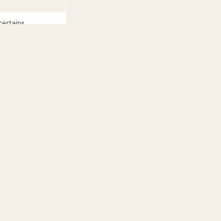
certains
 derrière les
 masculins adaptés
tions.