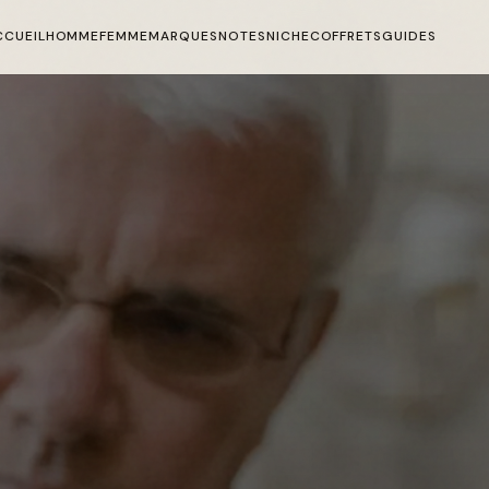
CCUEIL
HOMME
FEMME
MARQUES
NOTES
NICHE
COFFRETS
GUIDES