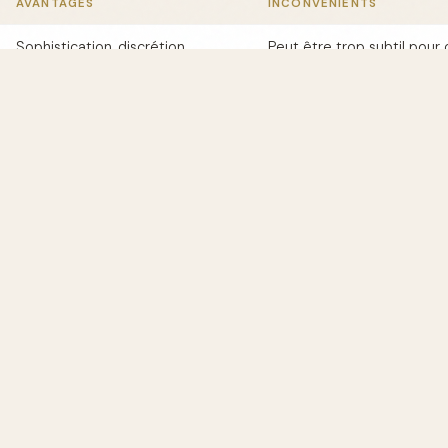
AVANTAGES
INCONVÉNIENTS
Sophistication, discrétion
Peut être trop subtil pour 
Intensité, séduction
Moins discret
ur l'Application
YSL sur les points de pulsation tels que les poignets, le cou et
ux sprays suffisent pour un effet optimal sans excès.
L : Une Sélection d'Autres Parfums
e, Yves Saint Laurent propose une gamme variée de parfums
ons. Découvrez notre
guide complet
pour explorer d'autres op