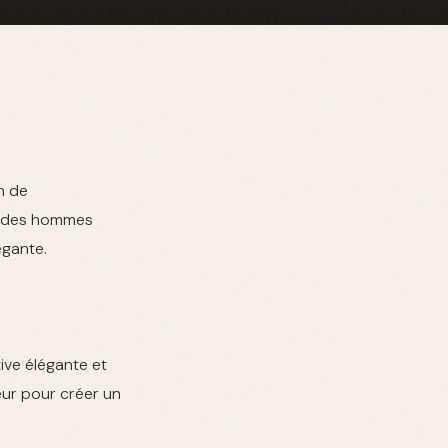
n de
on des hommes
égante.
ive élégante et
eur pour créer un