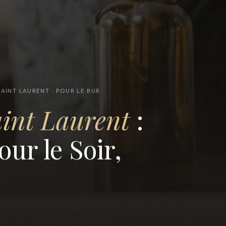
AINT LAURENT : POUR LE BUR
aint Laurent
:
our le Soir,