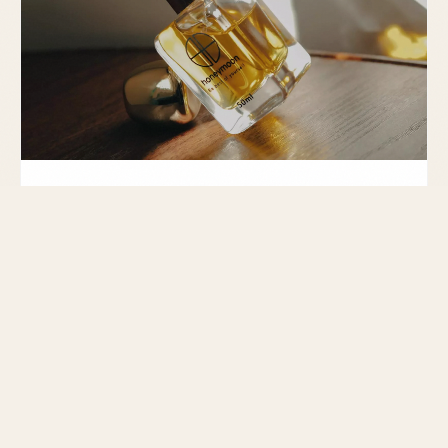
GUIDE
Découvrez des parfums abordables et
fiables
Explorez notre sélection de marques de parfum pas
cher mais fiables. Offrez-vous des fragrances de
qualité sans vous ruiner.
MIS À JOUR LE 28 FÉVRIER 2026