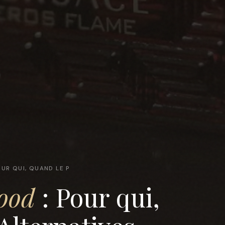
UR QUI, QUAND LE P
ood
: Pour qui,