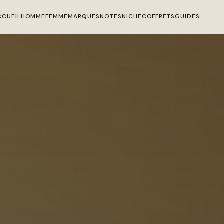
CCUEIL
HOMME
FEMME
MARQUES
NOTES
NICHE
COFFRETS
GUIDES