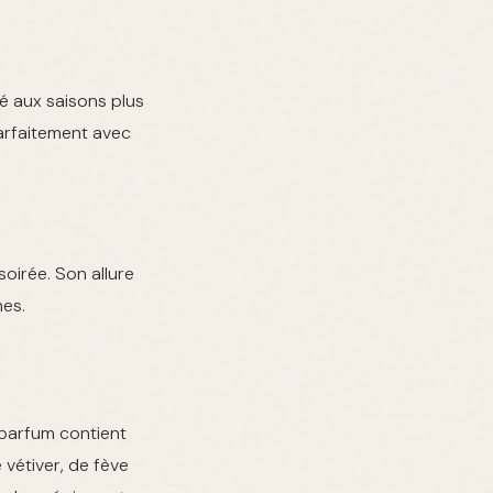
té aux saisons plus
arfaitement avec
oirée. Son allure
nes.
parfum contient
vétiver, de fève