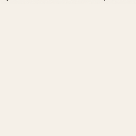
public. Le Male, notamment, est souvent cité pour sa
longévité et son sillage impressionnant. Les avis varient
selon les goûts personnels, mais la qualité des
compositions est rarement mise en doute.
Les nouveautés et éditions limitées
La maison Jean Paul Gaultier continue de surprendre
avec des éditions limitées et des collaborations
spéciales. Ces créations éphémères permettent aux
amateurs de redécouvrir les classiques sous un
nouveau jour tout en profitant d'arômes inédits.
Conseils pour choisir votre parfum
Jean Paul Gaultier