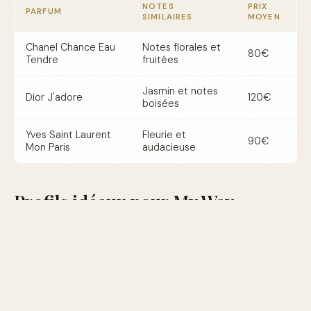
NOTES
PRIX
PARFUM
SIMILAIRES
MOYEN
Chanel Chance Eau
Notes florales et
80€
Tendre
fruitées
Jasmin et notes
Dior J'adore
120€
boisées
Yves Saint Laurent
Fleurie et
90€
Mon Paris
audacieuse
Profils idéaux pour My Way
My Way d'Armani est parfait pour les femmes modernes
qui apprécient les parfums floraux avec une touche
d'élégance et de sophistication. Il convient
particulièrement aux femmes qui aiment exprimer leur