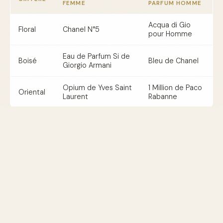
FEMME
PARFUM HOMME
Acqua di Gio
Floral
Chanel N°5
pour Homme
Eau de Parfum Si de
Boisé
Bleu de Chanel
Giorgio Armani
Opium de Yves Saint
1 Million de Paco
Oriental
Laurent
Rabanne
FAQ : Vos questions fréquentes sur
le choix d’un parfum
1. Quelle est la meilleure façon de conserver
un parfum ?
Conservez vos parfums dans un endroit frais et sec, à