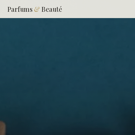
Parfums
&
Beauté