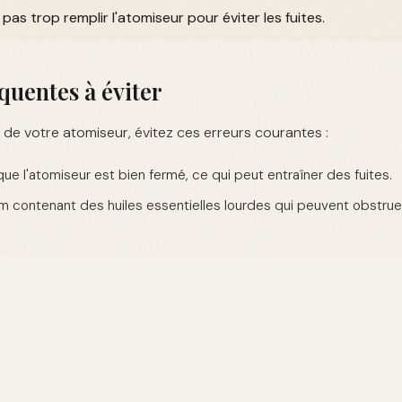
pas trop remplir l'atomiseur pour éviter les fuites.
quentes à éviter
on de votre atomiseur, évitez ces erreurs courantes :
que l'atomiseur est bien fermé, ce qui peut entraîner des fuites.
fum contenant des huiles essentielles lourdes qui peuvent obstru
xpert pour une utilisation optimale
leur parti de votre atomiseur de voyage, considérez ces astuces
èrement le pulvérisateur pour éviter les dépôts de parfum séché.
ilisez un atomiseur dédié à chaque parfum pour éviter les mélange