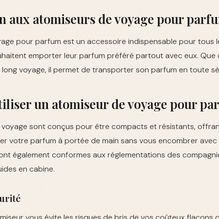
on aux atomiseurs de voyage pour parf
yage pour parfum est un accessoire indispensable pour tous 
uhaitent emporter leur parfum préféré partout avec eux. Que 
 long voyage, il permet de transporter son parfum en toute séc
iliser un atomiseur de voyage pour pa
voyage sont conçus pour être compacts et résistants, offrant
rder votre parfum à portée de main sans vous encombrer avec 
 sont également conformes aux réglementations des compagni
uides en cabine.
curité
iseur vous évite les risques de bris de vos coûteux flacons d