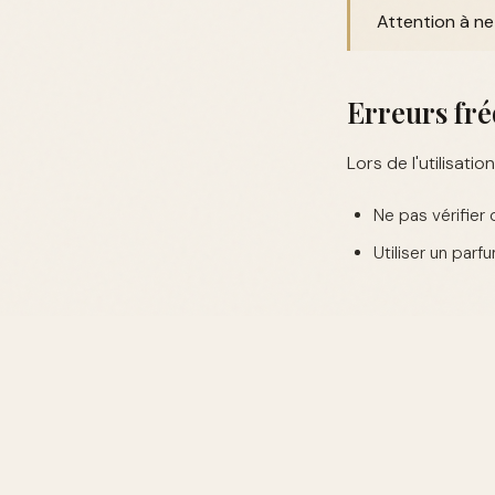
Attention à ne 
Erreurs fré
Lors de l'utilisati
Ne pas vérifier 
Utiliser un par
Astuces d'e
Pour tirer le meil
Nettoyez réguli
Si possible, ut