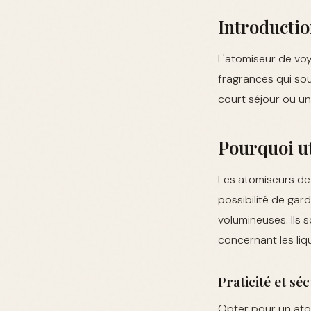
Introducti
L'atomiseur de vo
fragrances qui so
court séjour ou un
Pourquoi ut
Les atomiseurs de 
possibilité de ga
volumineuses. Ils
concernant les liq
Praticité et sé
Opter pour un atom