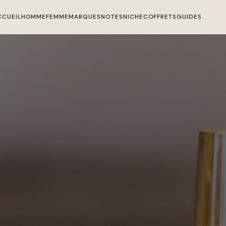
CCUEIL
HOMME
FEMME
MARQUES
NOTES
NICHE
COFFRETS
GUIDES