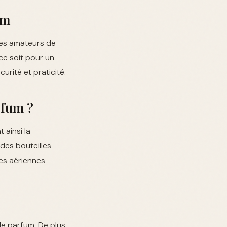
um
les amateurs de
ce soit pour un
urité et praticité.
rfum ?
 ainsi la
des bouteilles
es aériennes
e parfum. De plus,