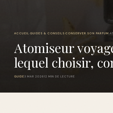
ACCUEIL
GUIDES & CONSEILS
CONSERVER SON PARFUM
A
›
›
›
Atomiseur voya
lequel choisir, co
GUIDE
3 MAR 2026
12 MIN DE LECTURE