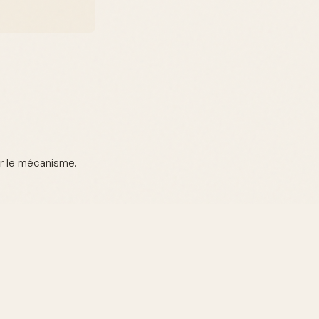
er le mécanisme.
 :
s d'odeurs.