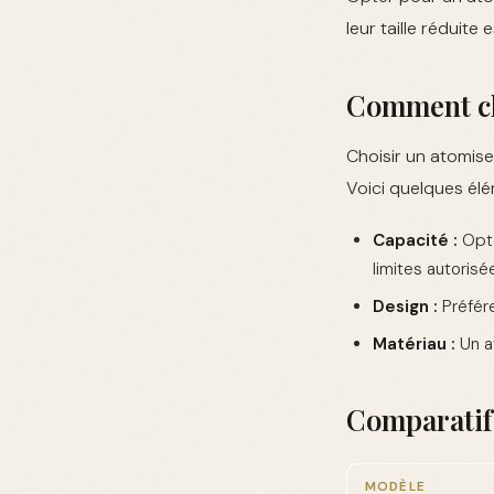
leur taille réduite
Comment cho
Choisir un atomis
Voici quelques élé
Capacité :
Opte
limites autorisé
Design :
Préfére
Matériau :
Un at
Comparatif
MODÈLE