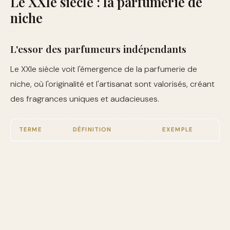
Le XXIe siècle : la parfumerie de
niche
L'essor des parfumeurs indépendants
Le XXIe siècle voit l'émergence de la parfumerie de
niche, où l'originalité et l'artisanat sont valorisés, créant
des fragrances uniques et audacieuses.
TERME
DÉFINITION
EXEMPLE
Procédé de
Distillation de
séparation des
la lavande
constituants volatils
Distillation
pour obtenir
d'un liquide par
de l'huile
évaporation suivie
essentielle.
de condensation.
Résine aromatique
L'utilisation de