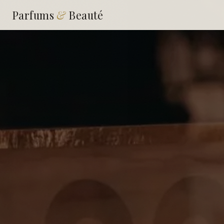
Parfums
&
Beauté