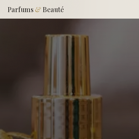
Parfums
&
Beauté