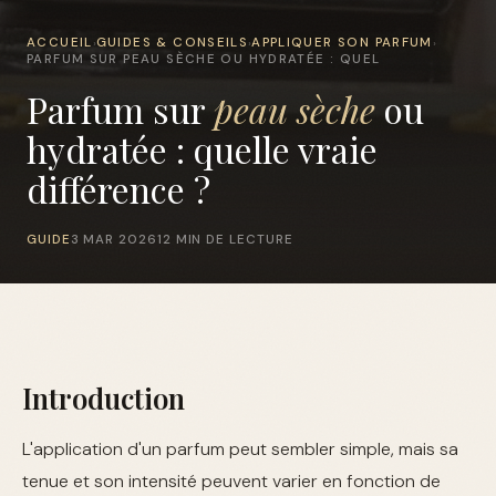
ACCUEIL
GUIDES & CONSEILS
APPLIQUER SON PARFUM
›
›
›
PARFUM SUR PEAU SÈCHE OU HYDRATÉE : QUEL
Parfum sur
peau sèche
ou
hydratée : quelle vraie
différence ?
GUIDE
3 MAR 2026
12 MIN DE LECTURE
Introduction
L'application d'un parfum peut sembler simple, mais sa
tenue et son intensité peuvent varier en fonction de