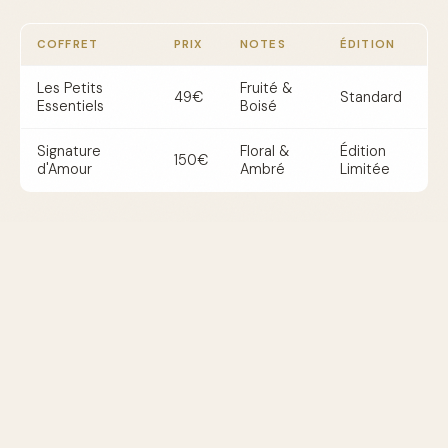
COFFRET
PRIX
NOTES
ÉDITION
Les Petits
Fruité &
49€
Standard
Essentiels
Boisé
Signature
Floral &
Édition
150€
d'Amour
Ambré
Limitée
Où acheter ces coffrets ?
Pour dénicher ces coffrets, rendez-vous dans les
grandes parfumeries ou sur les boutiques en ligne
spécialisées. Des sites comme Sephora, Nocibé, ou
Marionnaud proposent une large gamme de choix et
souvent des exclusivités en ligne.