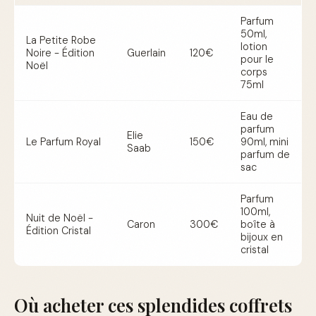
Parfum
50ml,
La Petite Robe
lotion
Noire - Édition
Guerlain
120€
pour le
Noël
corps
75ml
Eau de
parfum
Elie
Le Parfum Royal
150€
90ml, mini
Saab
parfum de
sac
Parfum
100ml,
Nuit de Noël -
Caron
300€
boîte à
Édition Cristal
bijoux en
cristal
Où acheter ces splendides coffrets