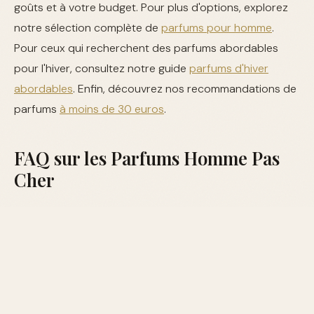
goûts et à votre budget. Pour plus d'options, explorez
notre sélection complète de
parfums pour homme
.
Pour ceux qui recherchent des parfums abordables
pour l'hiver, consultez notre guide
parfums d'hiver
abordables
. Enfin, découvrez nos recommandations de
parfums
à moins de 30 euros
.
FAQ sur les Parfums Homme Pas
Cher
Quel est le meilleur parfum pas cher pour un
usage quotidien ?
Nautica Voyage est un excellent
choix avec ses notes aquatiques.
Quel parfum est recommandé pour les soirées ?
F
by Ferragamo Black est idéal avec ses notes boisées
et épicées.