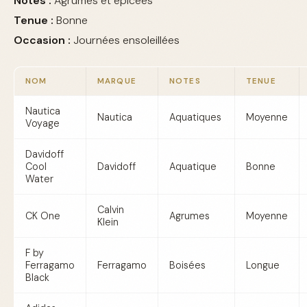
Notes :
Agrumes et épicées
Tenue :
Bonne
Occasion :
Journées ensoleillées
NOM
MARQUE
NOTES
TENUE
Nautica
Nautica
Aquatiques
Moyenne
Voyage
Davidoff
Cool
Davidoff
Aquatique
Bonne
Water
Calvin
CK One
Agrumes
Moyenne
Klein
F by
Ferragamo
Ferragamo
Boisées
Longue
Black