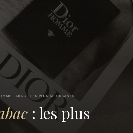
OMME TABAC : LES PLUS SÉDUISANTS
abac
: les plus