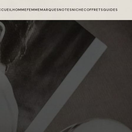
CCUEIL
HOMME
FEMME
MARQUES
NOTES
NICHE
COFFRETS
GUIDES