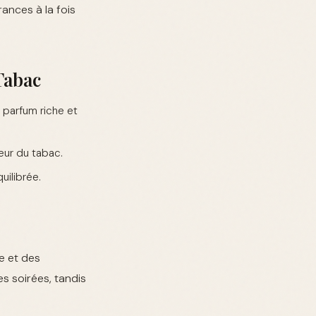
rances à la fois
Tabac
n parfum riche et
eur du tabac.
ilibrée.
e et des
s soirées, tandis