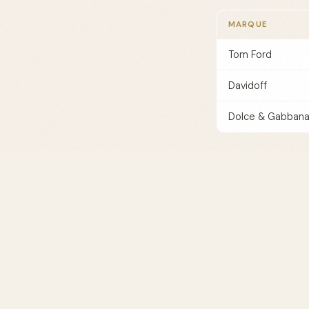
MARQUE
Tom Ford
Davidoff
Dolce & Gabban
FAQ : Par
Quels parfums ass
spécifiquement c
Les parfums au t
doux pour une util