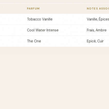
PARFUM
NOTES ASSO
Tobacco Vanille
Vanille, Épice
Cool Water Intense
Frais, Ambre
a
The One
Epicé, Cuir
fum Homme Tabac
ocient le mieux le tabac et le cuir ?
Cherchez des parfum
es deux notes, comme Tom Ford Ombre Leather.
abac conviennent-ils au quotidien ?
Oui, mais optez pour 
isation quotidienne.