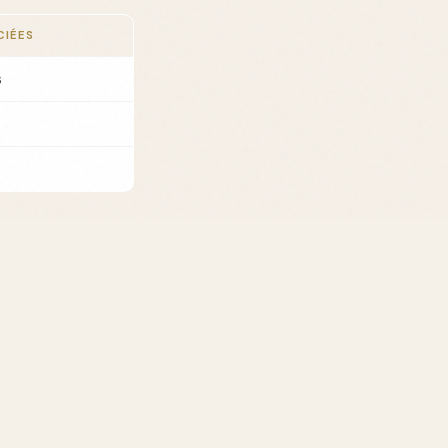
CIÉES
s
s qui mentionnent
des mélanges plus