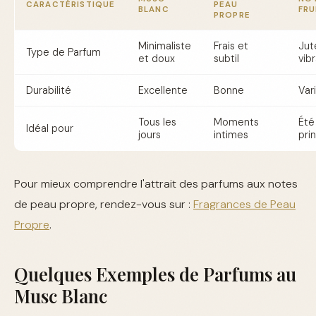
CARACTÉRISTIQUE
PEAU
BLANC
FRU
PROPRE
Minimaliste
Frais et
Jut
Type de Parfum
et doux
subtil
vib
Durabilité
Excellente
Bonne
Var
Tous les
Moments
Été
Idéal pour
jours
intimes
pri
Pour mieux comprendre l'attrait des parfums aux notes
de peau propre, rendez-vous sur :
Fragrances de Peau
Propre
.
Quelques Exemples de Parfums au
Musc Blanc