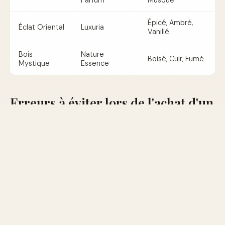
Parfum
Musqué
Épicé, Ambré,
Éclat Oriental
Luxuria
Vanillé
Bois
Nature
Boisé, Cuir, Fumé
Mystique
Essence
Erreurs à éviter lors de l'achat d'un
parfum
Ne pas tester le parfum :
Toujours essayer un parfum
sur votre peau pour voir comment il évolue.
Acheter à l'aveugle :
Évitez d'acheter un parfum juste
sur recommandation ou tendance sans l'essayer.
Se laisser influencer par le packaging :
Le flacon
peut être séduisant, mais l'odeur doit être votre critère