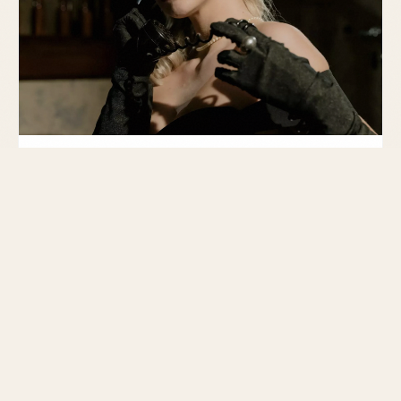
GUIDE
Parfum femme gourmand : tendance
2026
Découvrez pourquoi les parfums gourmands pour
femmes reviennent en force en 2026 et comment
choisir celui qui vous correspond.
MIS À JOUR LE 28 FÉVRIER 2026