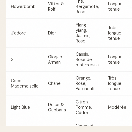
Thé,
Viktor &
Longue
Flowerbomb
Bergamote,
Rolf
tenue
Rose
Ylang-
Très
ylang,
J’adore
Dior
longue
Jasmin,
tenue
Rose
Cassis,
Giorgio
Longue
Si
Rose de
Armani
tenue
mai, Freesia
Orange,
Très
Coco
Chanel
Rose,
longue
Mademoiselle
Patchouli
tenue
Citron,
Dolce &
Light Blue
Pomme,
Modérée
Gabbana
Cèdre
Chocolat,
Longue
Angel
Mugler
Caramel,