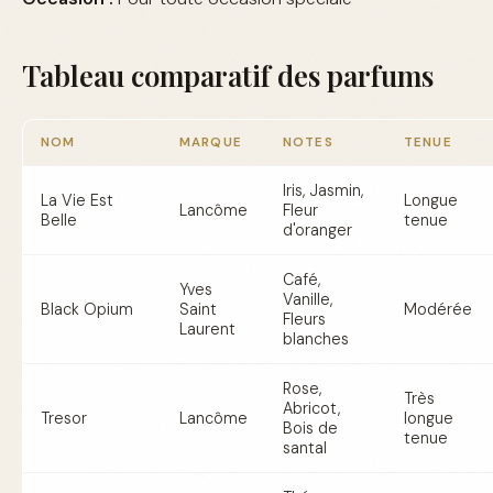
Tableau comparatif des parfums
NOM
MARQUE
NOTES
TENUE
Iris, Jasmin,
La Vie Est
Longue
Lancôme
Fleur
Belle
tenue
d'oranger
Café,
Yves
Vanille,
Black Opium
Saint
Modérée
Fleurs
Laurent
blanches
Rose,
Très
Abricot,
Tresor
Lancôme
longue
Bois de
tenue
santal