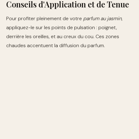
Conseils d'Application et de Tenue
Pour profiter pleinement de votre
parfum au jasmin
,
appliquez-le sur les points de pulsation : poignet,
derrière les oreilles, et au creux du cou. Ces zones
chaudes accentuent la diffusion du parfum.
Pour une tenue prolongée, vaporisez un peu de
parfum dans vos cheveux ou sur vos vêtements,
car les fibres textiles retiennent mieux l’odeur.
FAQ : Tout Savoir sur le Jasmin
Pourquoi le jasmin est-il si prisé dans les
grands parfums ?