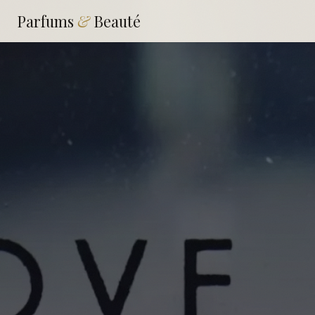
Parfums
&
Beauté