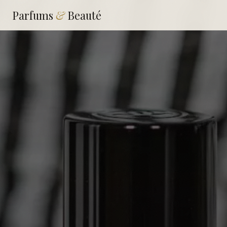
Parfums
&
Beauté