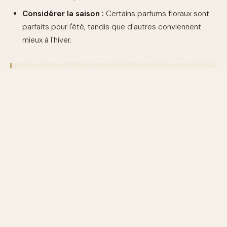
Considérer la saison :
Certains parfums floraux sont
parfaits pour l'été, tandis que d'autres conviennent
mieux à l'hiver.
"Les parfums floraux sont l'expression olfactive
parfaite de la féminité et du romantisme."
Conclusion
Que vous soyez attirée par les classiques intemporels
ou curieuse de découvrir de nouvelles créations, il
existe une multitude de marques offrant des parfums
floraux qui sauront séduire les fans de ces arômes
enchanteurs. Explorez notre sélection et trouvez le
parfum qui correspond à votre personnalité et à votre