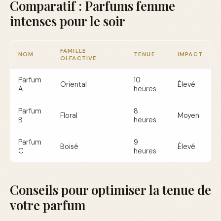
Comparatif : Parfums femme
intenses pour le soir
FAMILLE
NOM
TENUE
IMPACT
OLFACTIVE
Parfum
10
Oriental
Élevé
A
heures
Parfum
8
Floral
Moyen
B
heures
Parfum
9
Boisé
Élevé
C
heures
Conseils pour optimiser la tenue de
votre parfum