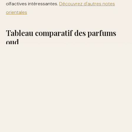
olfactives intéressantes.
Découvrez d'autres notes
orientales
Tableau comparatif des parfums
oud
NOTES
PRIX
PARFUM
SEXE
PRINCIPALES
(APPROX.)
Tom Ford
Cardamome,
- Oud
bois de rose,
Unisexe
200€
Wood
santal
Maison
Francis
Kurkdjian
Rose,
Femme
220€
- Oud
violette, oud
Satin
Mood