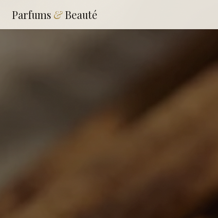
Parfums
&
Beauté