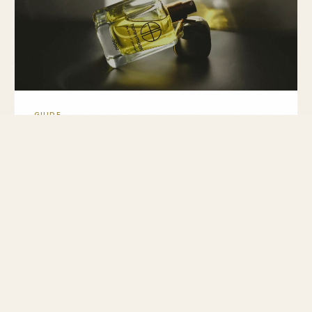
GUIDE
Parfum oud : guide, avis et meilleures
références
Découvrez le parfum oud, ses notes, notre sélection
de 10 références en bois d'oud, et les saisons idéales
pour les porter.
MIS À JOUR LE 28 FÉVRIER 2026