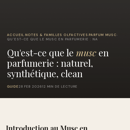
ACCUEIL
NOTES & FAMILLES OLFACTIVES
PARFUM MUSC
›
›
›
QU'EST-CE QUE LE MUSC EN PARFUMERIE : NA
Qu'est-ce que le
musc
en
parfumerie : naturel,
synthétique, clean
GUIDE
28 FEB 2026
12 MIN DE LECTURE
Introduction au Musc en