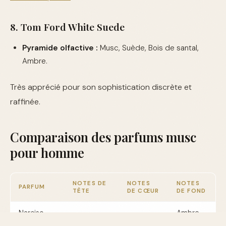
8. Tom Ford White Suede
Pyramide olfactive :
Musc, Suède, Bois de santal,
Ambre.
Très apprécié pour son sophistication discrète et
raffinée.
Comparaison des parfums musc
pour homme
NOTES DE
NOTES
NOTES
PARFUM
TÊTE
DE CŒUR
DE FOND
Narciso
Ambre
Feuilles de
Rodriguez
Musc
gris,