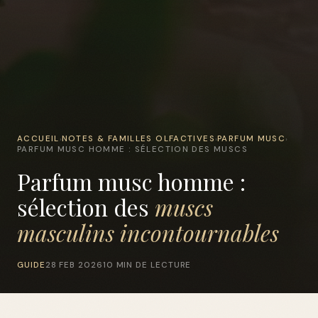
ACCUEIL
NOTES & FAMILLES OLFACTIVES
PARFUM MUSC
›
›
›
PARFUM MUSC HOMME : SÉLECTION DES MUSCS
Parfum musc homme :
sélection des
muscs
masculins incontournables
GUIDE
28 FEB 2026
10 MIN DE LECTURE