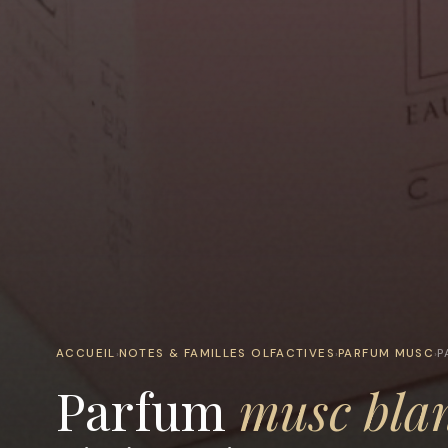
ACCUEIL
NOTES & FAMILLES OLFACTIVES
PARFUM MUSC
P
›
›
›
Parfum
musc bla