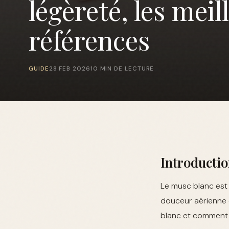
légèreté, les meil
références
GUIDE
28 FEB 2026
10 MIN DE LECTURE
Introductio
Le musc blanc est
douceur aérienne e
blanc et comment e