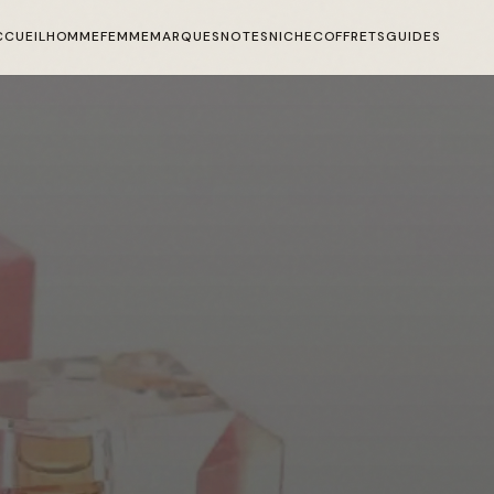
CCUEIL
HOMME
FEMME
MARQUES
NOTES
NICHE
COFFRETS
GUIDES