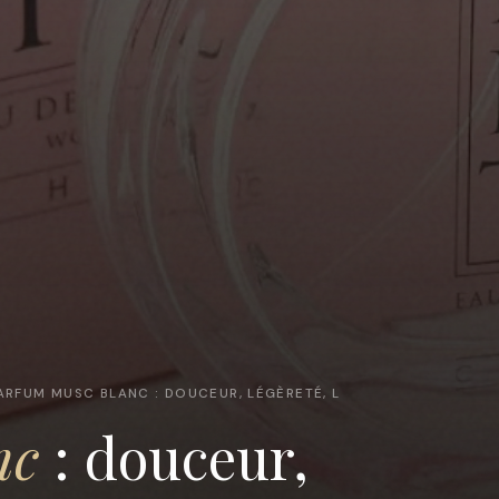
ARFUM MUSC BLANC : DOUCEUR, LÉGÈRETÉ, L
nc
: douceur,