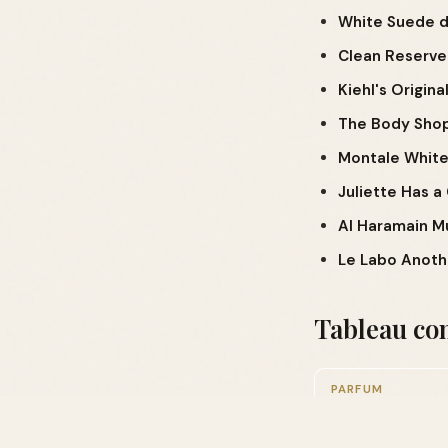
White Suede 
Clean Reserve
Kiehl's Origina
The Body Sho
Montale Whit
Juliette Has a
Al Haramain Mu
Le Labo Anoth
Tableau co
PARFUM
Narciso Rodriguez