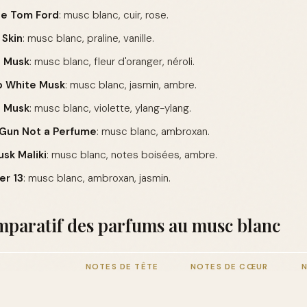
de Tom Ford
: musc blanc, cuir, rose.
 Skin
: musc blanc, praline, vanille.
l Musk
: musc blanc, fleur d'oranger, néroli.
p White Musk
: musc blanc, jasmin, ambre.
e Musk
: musc blanc, violette, ylang-ylang.
 Gun Not a Perfume
: musc blanc, ambroxan.
sk Maliki
: musc blanc, notes boisées, ambre.
er 13
: musc blanc, ambroxan, jasmin.
mparatif des parfums au musc blanc
NOTES DE TÊTE
NOTES DE CŒUR
 For Her
Fleur d'oranger
Musc blanc
P