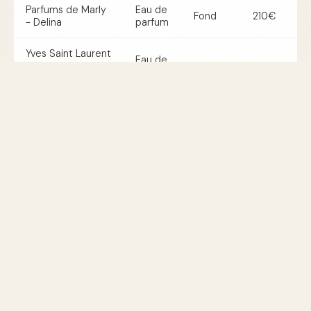
Parfums de Marly
Eau de
Fond
210€
- Delina
parfum
Yves Saint Laurent
Eau de
- Black Opium
Fond
90€
parfum
Neon
Tom Ford - Bitter
Eau de
Fond
250€
Peach
parfum
By Kilian - Good
Eau de
Cœur
205€
Girl Gone Bad
parfum
Parfum pêche pour homme et
femme
Bien que beaucoup de fragrances à la pêche soient
unisexes, certaines sont spécifiquement formulées pour