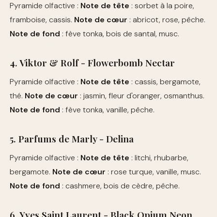
Pyramide olfactive :
Note de tête
: sorbet à la poire,
framboise, cassis.
Note de cœur
: abricot, rose, pêche.
Note de fond
: fève tonka, bois de santal, musc.
4. Viktor & Rolf - Flowerbomb Nectar
Pyramide olfactive :
Note de tête
: cassis, bergamote,
thé.
Note de cœur
: jasmin, fleur d'oranger, osmanthus.
Note de fond
: fève tonka, vanille, pêche.
5. Parfums de Marly - Delina
Pyramide olfactive :
Note de tête
: litchi, rhubarbe,
bergamote.
Note de cœur
: rose turque, vanille, musc.
Note de fond
: cashmere, bois de cèdre, pêche.
6. Yves Saint Laurent - Black Opium Neon