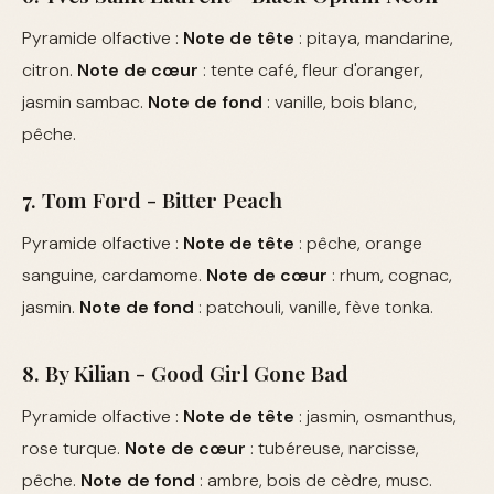
Pyramide olfactive :
Note de tête
: pitaya, mandarine,
citron.
Note de cœur
: tente café, fleur d'oranger,
jasmin sambac.
Note de fond
: vanille, bois blanc,
pêche.
7. Tom Ford - Bitter Peach
Pyramide olfactive :
Note de tête
: pêche, orange
sanguine, cardamome.
Note de cœur
: rhum, cognac,
jasmin.
Note de fond
: patchouli, vanille, fève tonka.
8. By Kilian - Good Girl Gone Bad
Pyramide olfactive :
Note de tête
: jasmin, osmanthus,
rose turque.
Note de cœur
: tubéreuse, narcisse,
pêche.
Note de fond
: ambre, bois de cèdre, musc.