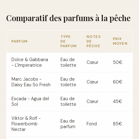
Comparatif des parfums à la pêche
TYPE
NOTES
PRIX
PARFUM
DE
DE
MOYEN
PARFUM
PÊCHE
Dolce & Gabbana
Eau de
Cœur
50€
- L'Imperatrice
toilette
Marc Jacobs -
Eau de
Cœur
60€
Daisy Eau So Fresh
toilette
Escada - Agua del
Eau de
Cœur
45€
Sol
toilette
Viktor & Rolf -
Eau de
Flowerbomb
Fond
85€
parfum
Nectar