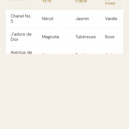
TÊTE
CŒUR
FOND
Chanel No.
Néroli
Jasmin
Vanille
5
J'adore de
Magnolia
Tubéreuse
Rose
Dior
Aventus de
Ananas
Bouleau
Ambre
Creed
Tom Ford
Bois de
Cardamome
Santal
Oud Wood
rose
Comment entretenir votre flacon
de parfum de luxe ?
Pour conserver l'intégrité de votre parfum, gardez votre
flacon à l'abri de la lumière directe du soleil et de la