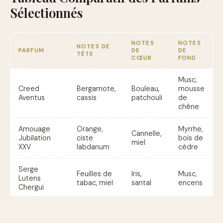
Sélectionnés
NOTES
NOTES
NOTES DE
PARFUM
DE
DE
TÊTE
CŒUR
FOND
Musc,
Creed
Bergamote,
Bouleau,
mousse
Aventus
cassis
patchouli
de
chêne
Amouage
Orange,
Myrrhe,
Cannelle,
Jubilation
ciste
bois de
miel
XXV
labdanum
cèdre
Serge
Feuilles de
Iris,
Musc,
Lutens
tabac, miel
santal
encens
Chergui
Maison
Francis
Rose de
Bois de