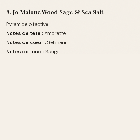
8. Jo Malone Wood Sage & Sea Salt
Pyramide olfactive :
Notes de tête :
Ambrette
Notes de cœur :
Sel marin
Notes de fond :
Sauge
À qui s'adresse le parfum de niche
?
Les parfums de niche sont parfaits pour ceux qui
recherchent une signature olfactive unique. Ils
séduisent les amateurs de parfums qui souhaitent
exprimer leur personnalité à travers des compositions
exclusives.