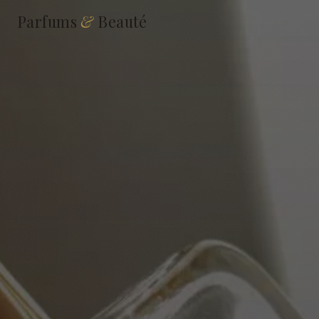
Parfums
&
Beauté