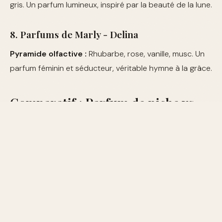
gris. Un parfum lumineux, inspiré par la beauté de la lune.
8. Parfums de Marly - Delina
Pyramide olfactive :
Rhubarbe, rose, vanille, musc. Un
parfum féminin et séducteur, véritable hymne à la grâce.
Comparatif : Parfum de niche vs
Parfum grand public
PARFUM DE
PARFUM GRAND
CRITÈRE
NICHE
PUBLIC
Production
Limitée
Massive
Rares et
Synthétiques et
Ingrédients
naturels
abordables